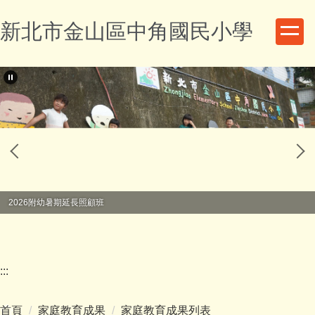
跳
新北市金山區中角國民小學
到
主
要
內
容
區
2026附幼暑期延長照顧班
:::
首頁
家庭教育成果
家庭教育成果列表