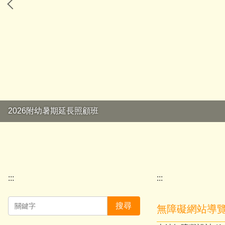
2026附幼暑期延長照顧班
:::
:::
搜尋
無障礙網站導