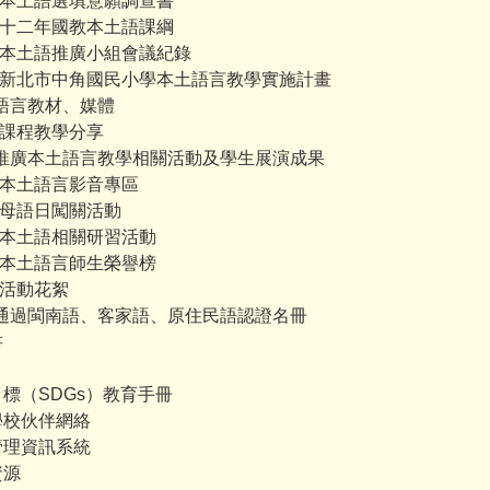
-2 . 本土語選填意願調查書
-3 . 十二年國教本土語課綱
-4 . 本土語推廣小組會議紀錄
-5 . 新北市中角國民小學本土語言教學實施計畫
 本土語言教材、媒體
1 . 課程教學分享
. 學校推廣本土語言教學相關活動及學生展演成果
1 . 本土語言影音專區
2 . 母語日闖關活動
-3 . 本土語相關研習活動
-4 . 本土語言師生榮譽榜
 . 活動花絮
. 師生通過閩南語、客家語、原住民語認證名冊
書
展目標（SDGs）教育手冊
色學校伙伴網絡
育管理資訊系統
資源