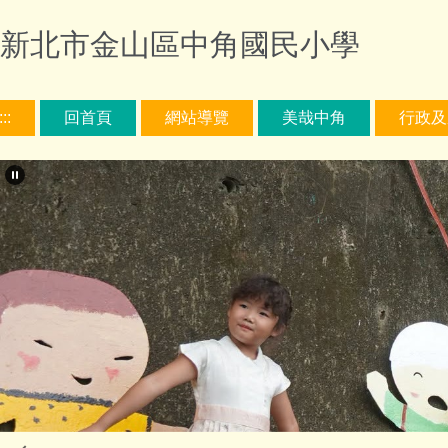
跳
新北市金山區中角國民小學
到
主
要
內
:::
回首頁
網站導覽
美哉中角
行政及
容
區