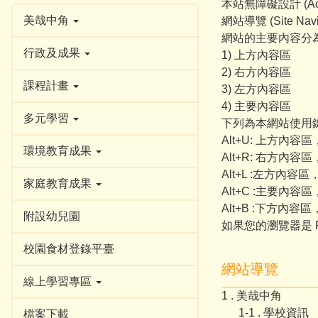
本站無障礙設計 (A
美哉中角
網站導覽 (Site Na
網站的主要內容分
行政及成果
1) 上方內容區
2) 右方內容區
課程計畫
3) 左方內容區
4) 主要內容區
多元學習
下列為本網站使用鍵盤
Alt+U: 上方內
環境教育成果
Alt+R: 右方
Alt+L :左方內
家庭教育成果
Alt+C :主要內
Alt+B :下方內
附設幼兒園
如果您的瀏覽器是 Fi
校園食材登錄平臺
網站導覽
線上學習專區
1 . 美哉中角
1-1 . 學校資訊
檔案下載