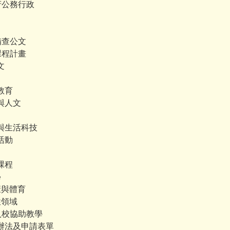
政府公務行政
畫備查公文
域課程計畫
文
訊教育
藝術與人文
自然與生活科技
合活動
活課程
學
 健康與體育
彈性領域
士入校協助教學
 實施辦法及申請表單