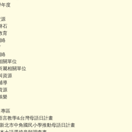
10學年度
資源
讀磐石
德教育
網絡
育
網絡
政府相關單位
 政府所屬相關單位
福利與資源
學輔導
療資源
閒娛樂
語日專區
 本土語言教學&台灣母語日計畫
-1 . 新北市中角國民小學推動母語日計畫