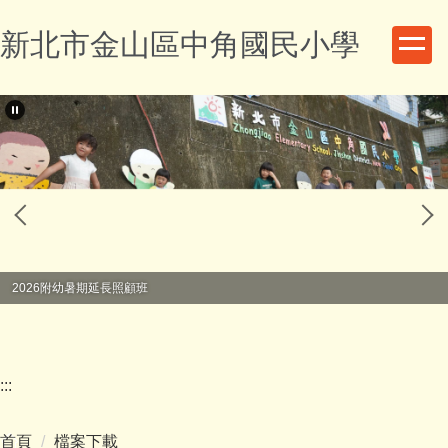
跳
新北市金山區中角國民小學
到
主
要
內
容
區
2026附幼暑期延長照顧班
:::
首頁
檔案下載