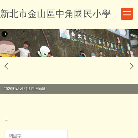
跳
新北市金山區中角國民小學
到
主
要
內
容
區
2026附幼暑期延長照顧班
:::