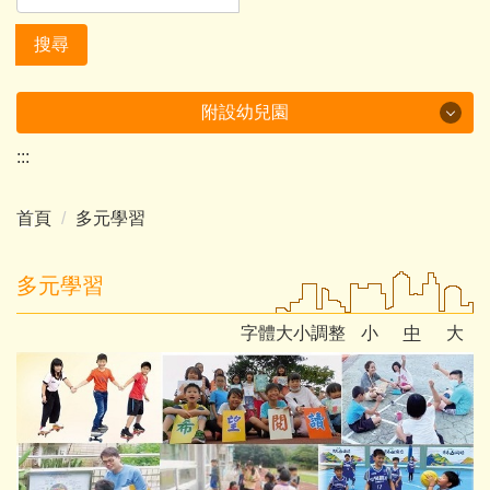
搜尋
附設幼兒園
:::
美哉中角
首頁
多元學習
行政及成果
課程計畫
多元學習
多元學習
字體大小調整
小
中
大
環境教育成果
家庭教育成果
附設幼兒園