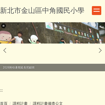
跳
新北市金山區中角國民小學
到
主
要
內
容
區
2026附幼暑期延長照顧班
:::
首頁
課程計畫
課程計畫備查公文