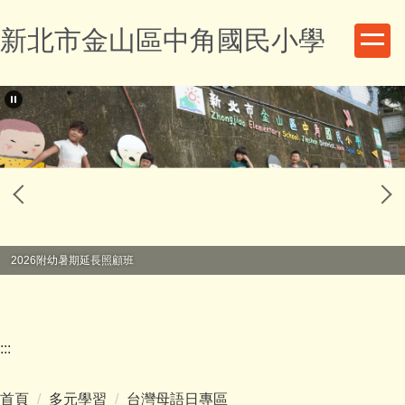
跳
新北市金山區中角國民小學
到
主
要
內
容
區
2026附幼暑期延長照顧班
:::
首頁
多元學習
台灣母語日專區