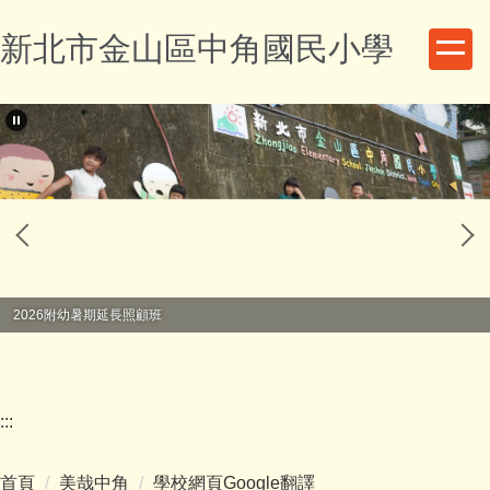
跳
新北市金山區中角國民小學
到
主
要
內
容
區
2026附幼暑期延長照顧班
:::
首頁
美哉中角
學校網頁Google翻譯