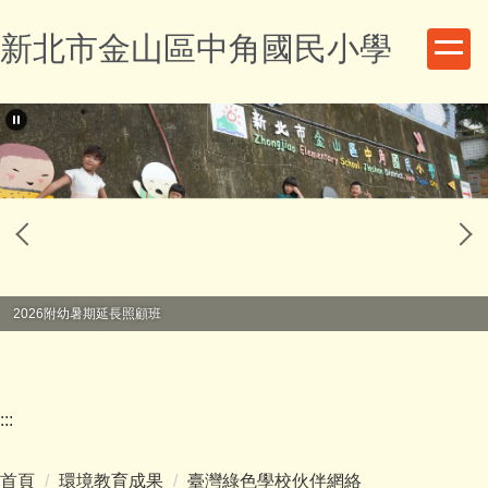
跳
新北市金山區中角國民小學
到
主
要
內
容
區
2026附幼暑期延長照顧班
:::
首頁
環境教育成果
臺灣綠色學校伙伴網絡