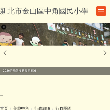
跳
新北市金山區中角國民小學
到
主
要
內
容
區
2026附幼暑期延長照顧班
:::
首頁
美哉中角
行政組織
行政團隊