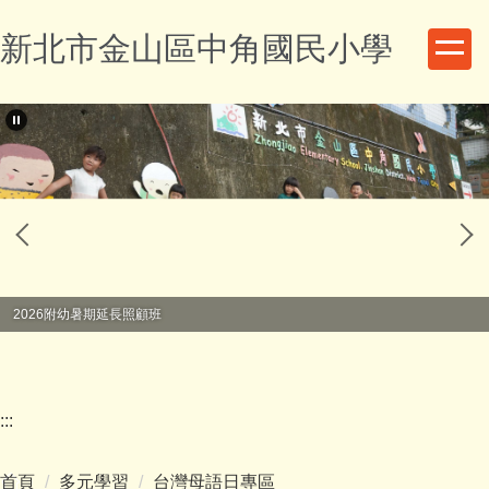
跳
新北市金山區中角國民小學
到
主
要
內
容
區
2026附幼暑期延長照顧班
:::
首頁
多元學習
台灣母語日專區