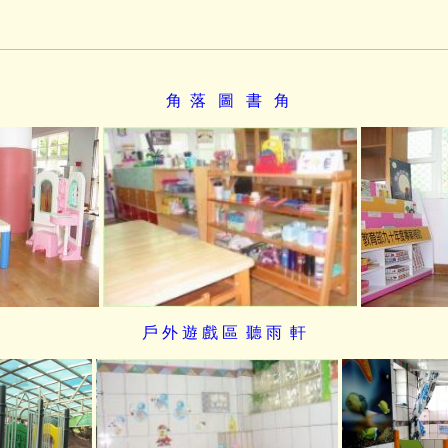
角 落
圖 書 角
戶 外 遊 戲 區
聽 雨 軒