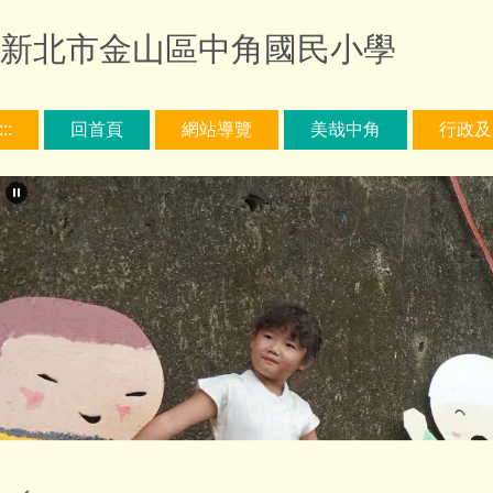
跳
新北市金山區中角國民小學
到
主
要
內
:::
回首頁
網站導覽
美哉中角
行政及
容
區