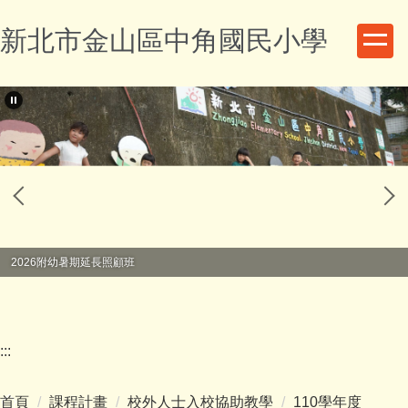
跳
新北市金山區中角國民小學
到
主
要
內
容
區
2026附幼暑期延長照顧班
:::
首頁
課程計畫
校外人士入校協助教學
110學年度