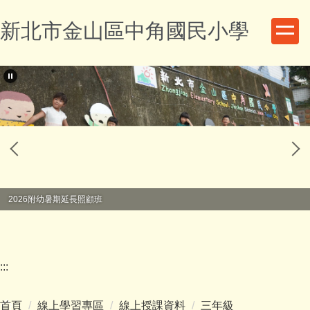
跳
新北市金山區中角國民小學
到
主
要
內
容
區
2026附幼暑期延長照顧班
:::
首頁
線上學習專區
線上授課資料
三年級