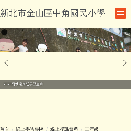
跳
新北市金山區中角國民小學
到
主
要
內
容
區
2026附幼暑期延長照顧班
:::
首頁
線上學習專區
線上授課資料
三年級