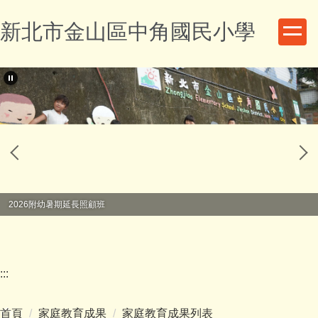
跳
新北市金山區中角國民小學
到
主
要
內
容
區
2026附幼暑期延長照顧班
:::
首頁
家庭教育成果
家庭教育成果列表