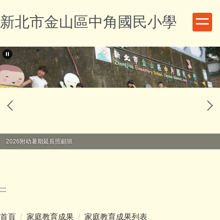
跳
新北市金山區中角國民小學
到
主
要
內
容
區
2026附幼暑期延長照顧班
:::
首頁
家庭教育成果
家庭教育成果列表