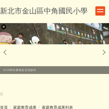
跳
新北市金山區中角國民小學
到
主
要
內
容
區
2026附幼暑期延長照顧班
:::
首頁
家庭教育成果
家庭教育成果列表