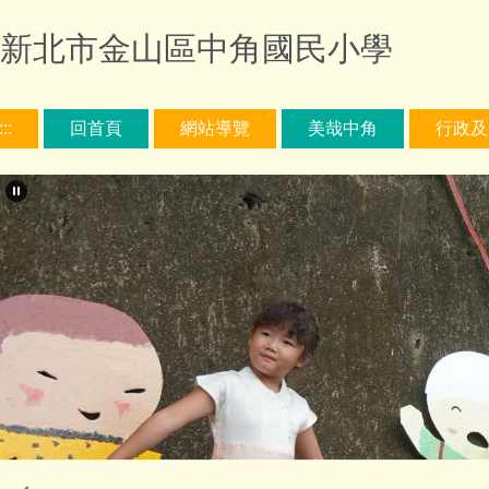
跳
新北市金山區中角國民小學
到
主
要
內
:::
回首頁
網站導覽
美哉中角
行政及
容
區