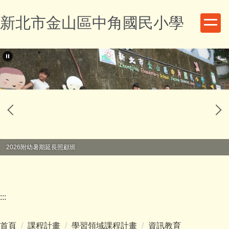
跳
新北市金山區中角國民小學
到
主
要
內
容
區
2026附幼暑期延長照顧班
:::
首頁
課程計畫
學習領域課程計畫
資訊教育