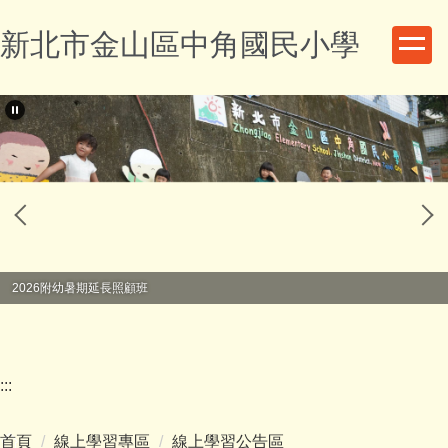
跳
新北市金山區中角國民小學
到
主
要
內
容
區
2026附幼暑期延長照顧班
:::
首頁
線上學習專區
線上學習公告區