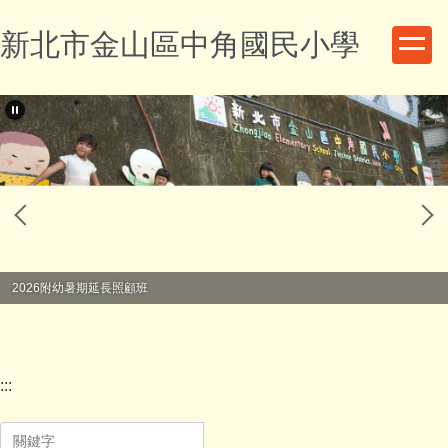
跳
新北市金山區中角國民小學
到
主
要
內
容
區
2026附幼暑期延長照顧班
:::