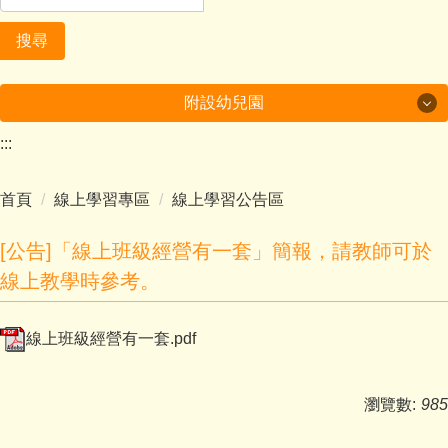
搜尋
附設幼兒園
:::
美哉中角
首頁
線上學習專區
線上學習公告區
行政及成果
課程計畫
[公告]「線上班級經營有一套」簡報，請教師可於
線上教學時參考。
多元學習
線上班級經營有一套.pdf
環境教育成果
家庭教育成果
瀏覽數:
985
附設幼兒園