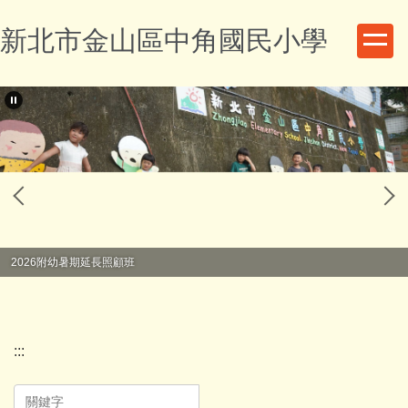
跳
新北市金山區中角國民小學
到
主
要
內
容
區
2026附幼暑期延長照顧班
:::