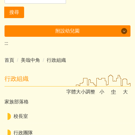
搜尋
附設幼兒園
:::
美哉中角
首頁
美哉中角
行政組織
行政及成果
課程計畫
行政組織
多元學習
字體大小調整
小
中
大
家族部落格
環境教育成果
家庭教育成果
校長室
附設幼兒園
行政團隊