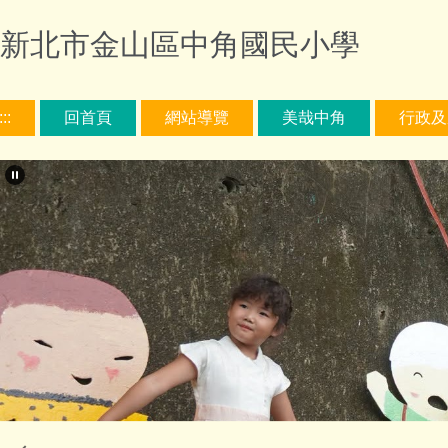
跳
新北市金山區中角國民小學
到
主
要
內
:::
回首頁
網站導覽
美哉中角
行政及
容
區