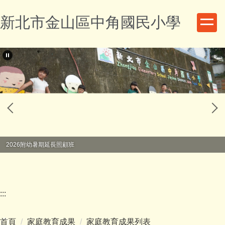
跳
新北市金山區中角國民小學
到
主
要
內
容
區
2026附幼暑期延長照顧班
:::
首頁
家庭教育成果
家庭教育成果列表