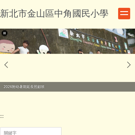
跳
新北市金山區中角國民小學
到
主
要
內
容
區
2026附幼暑期延長照顧班
:::