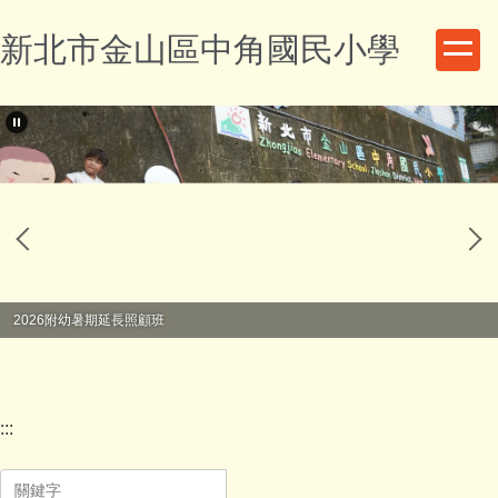
跳
新北市金山區中角國民小學
到
主
要
內
容
區
2026附幼暑期延長照顧班
:::