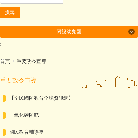
搜尋
附設幼兒園
:::
美哉中角
首頁
重要政令宣導
行政及成果
課程計畫
重要政令宣導
多元學習
【全民國防教育全球資訊網】
環境教育成果
一氧化碳防範
家庭教育成果
國民教育輔導團
附設幼兒園