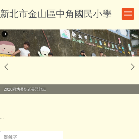
跳
新北市金山區中角國民小學
到
主
要
內
容
區
2026附幼暑期延長照顧班
:::