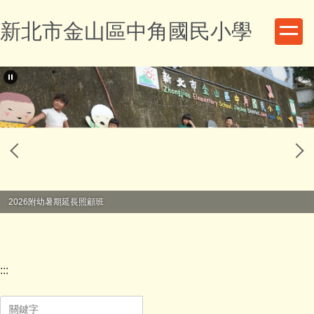
跳
新北市金山區中角國民小學
到
主
要
內
容
區
2026附幼暑期延長照顧班
:::