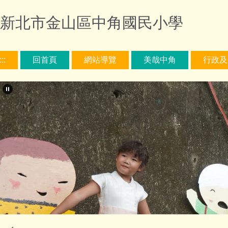
跳
新北市金山區中角國民小學
到
主
要
內
:::
回首頁
網站導覽
美哉中角
行政及
容
區