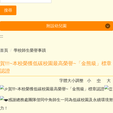
搜尋
附設幼兒園
:::
美哉中角
首頁
學校師生榮譽事蹟
行政及成果
課程計畫
賀!!!~本校榮獲低碳校園最高榮譽~「金熊級」標章
認證
多元學習
字體大小調整
小
中
大
環境教育成果
賀!!!~本校榮獲低碳校園最高榮譽~「金熊級」標章認證
家庭教育成果
感謝總務處團隊偕同中角師生一同為低碳校園及永續環境努
力！
附設幼兒園