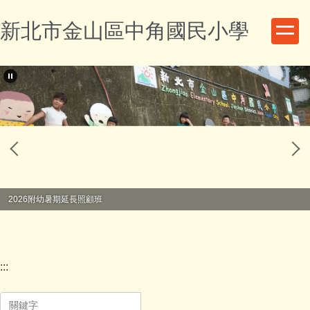
跳
新北市金山區中角國民小學
到
主
要
內
容
區
2026附幼暑期延長照顧班
:::