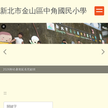
跳
新北市金山區中角國民小學
到
主
要
內
容
區
2026附幼暑期延長照顧班
:::