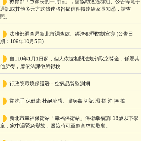
教育部「致家長的一封信」，請協助透過群組、公告等電子
通訊或其他多元方式儘速將旨揭信件轉達給家長知悉，請查
校園食材登錄平臺
照。
線上學習專區
法務部調查局新北市調查處、經濟犯罪防制宣導 (公告日
檔案下載
期：109年10月5日)
附設幼兒園活動Facebook連結
自110年1月1日起，個人依據相關法規領取之獎金，係屬其
他所得，應依法課徵所得稅
行政院環境保護署－空氣品質監測網
常洗手 保健康 杜絕流感、腸病毒 切記 濕 搓 沖 捧 擦
新北市幸福保衛站「幸福保衛站」保衛幸福讚! 18歲以下學
童，家中遇緊急變故，饑餓時可至超商求助取餐。