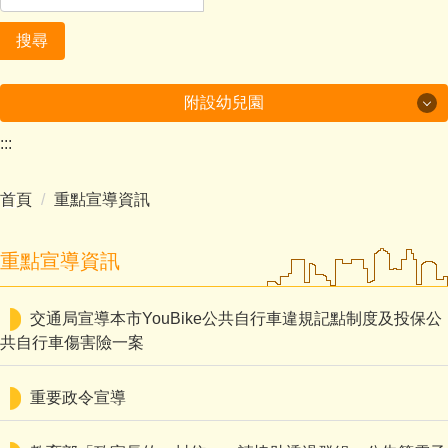
搜尋
附設幼兒園
:::
美哉中角
首頁
重點宣導資訊
行政及成果
課程計畫
重點宣導資訊
多元學習
交通局宣導本市YouBike公共自行車違規記點制度及投保公
環境教育成果
共自行車傷害險一案
家庭教育成果
重要政令宣導
附設幼兒園