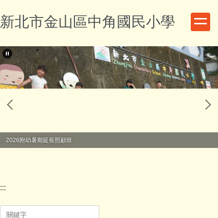
跳
新北市金山區中角國民小學
到
主
要
內
容
區
2026附幼暑期延長照顧班
:::