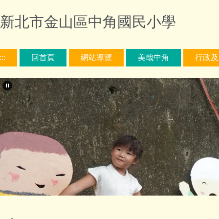
跳
新北市金山區中角國民小學
到
主
要
內
:::
回首頁
網站導覽
美哉中角
行政及
容
區